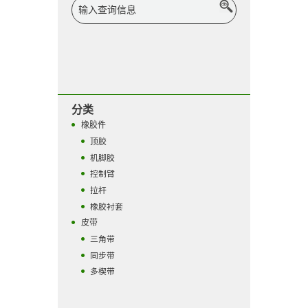
分类
橡胶件
顶胶
机脚胶
控制臂
拉杆
橡胶衬套
皮带
三角带
同步带
多楔带