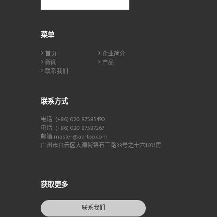
菜单
首页
企业简介
新闻
产品
联系我们
联系方式
电话: (+86) 020 87585490
电话: (+86) 020 87587267
邮箱:master@aa-top.com
广州市白云区大源街锦石三路33号之十六1601房
获取更多
联系我们