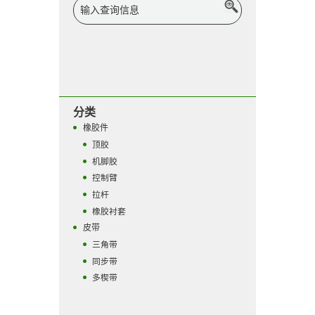
分类
橡胶件
顶胶
机脚胶
控制臂
拉杆
橡胶衬套
皮带
三角带
同步带
多楔带